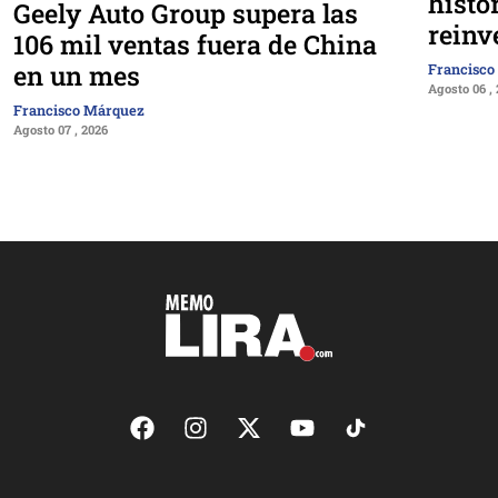
histo
Geely Auto Group supera las
reinv
106 mil ventas fuera de China
en un mes
Francisco
Agosto 06 ,
Francisco Márquez
Agosto 07 , 2026