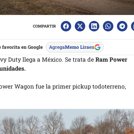
COMPARTIR
 favorita en Google
Agrega
Memo Lira
en
y Duty llega a México. Se trata de
Ram Power
 unidades.
ower Wagon fue la primer pickup todoterreno,