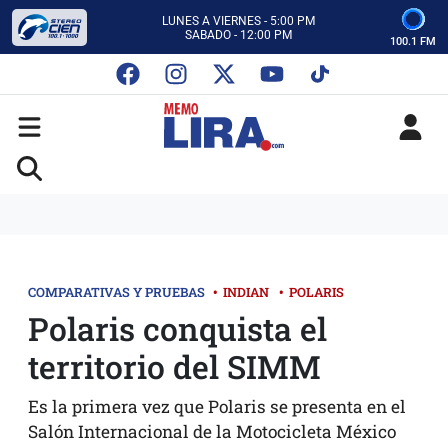
CON MEMO LIRA Y SU EQUIPO
LUNES A VIERNES - 5:00 PM
SABADO - 12:00 PM
100.1 FM
ESCUCHA AUTOS AL CIEN
CON MEMO LIRA Y SU EQUIPO
LUNES A VIERNES - 5:00 PM
SABADO - 12:00 PM
COMPARATIVAS Y PRUEBAS
•
INDIAN
•
POLARIS
Polaris conquista el
territorio del SIMM
Es la primera vez que Polaris se presenta en el
Salón Internacional de la Motocicleta México