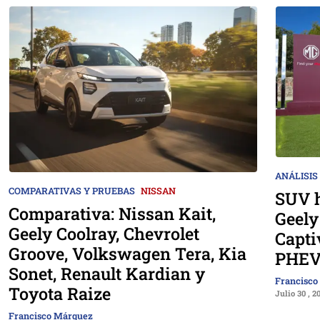
ANÁLISIS
COMPARATIVAS Y PRUEBAS
NISSAN
SUV h
Comparativa: Nissan Kait,
Geely
Geely Coolray, Chevrolet
Capti
Groove, Volkswagen Tera, Kia
PHEV
Sonet, Renault Kardian y
Francisco
Toyota Raize
Julio 30 , 2
Francisco Márquez