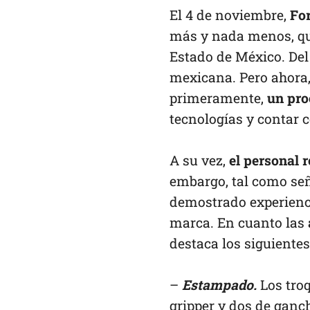
El 4 de noviembre,
Fo
más y nada menos, que
Estado de México. Del 
mexicana. Pero ahora,
primeramente,
un proc
tecnologías y contar 
A su vez,
el personal 
embargo, tal como señ
demostrado experienci
marca. En cuanto las
destaca los siguientes
–
Estampado.
Los troq
gripper y dos de ganc