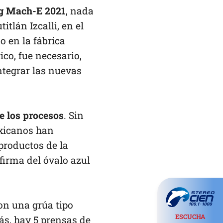
ng Mach-E 2021
, nada
lán Izcalli, en el
o en la fábrica
co, fue necesario,
ntegrar las nuevas
e los procesos
. Sin
exicanos han
productos de la
a firma del óvalo azul
on una grúa tipo
ESCUCHA
ás, hay 5 prensas de