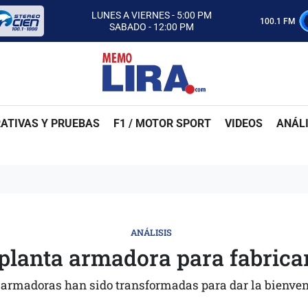
CON MEMO LIRA Y SU EQUIPO
LUNES A VIERNES - 5:00 PM
100.1 FM
SABADO - 12:00 PM
ESCUCHA AUTOS AL CIEN
CON MEMO LIRA Y SU EQUIPO
LUNES A VIERNES - 5:00 PM
SABADO - 12:00 PM
ATIVAS Y PRUEBAS
F1 / MOTOR SPORT
VIDEOS
ANÁLI
ANÁLISIS
lanta armadora para fabricar
armadoras han sido transformadas para dar la bienveni