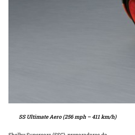
SS Ultimate Aero (256 mph – 411 km/h)
Shelby Supercars (SSC), preparadores de