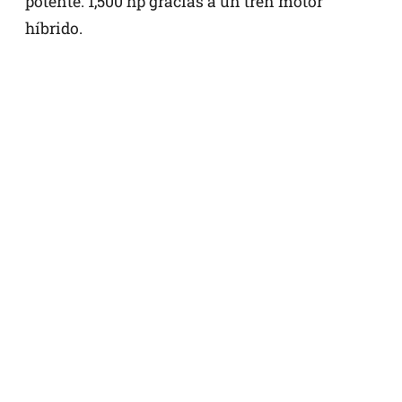
potente: 1,500 hp gracias a un tren motor
híbrido.