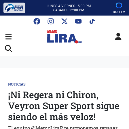
ESCUCHA AUTOS AL CIEN
CON MEMO LIRA Y SU EQUIPO
100.1 FM
LUNES A VIERNES - 5:00 PM
SABADO - 12:00 PM
ESCUCHA AUTOS AL CIEN
CON MEMO LIRA Y SU EQUIPO
LUNES A VIERNES - 5:00 PM
SABADO - 12:00 PM
NOTICIAS
¡Ni Regera ni Chiron,
Veyron Super Sport sigue
siendo el más veloz!
El equipo @MemoLiraP te proponemos repasar