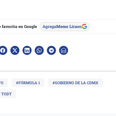
 favorita en Google
Agrega
Memo Lira
en
TO
#FÓRMULA 1
#GOBIERNO DE LA CDMX
 TODT