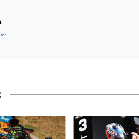
n
tor
S