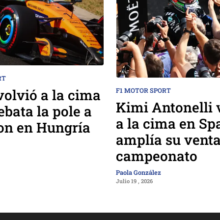
RT
volvió a la cima
F1 MOTOR SPORT
Kimi Antonelli 
ebata la pole a
a la cima en Sp
on en Hungría
amplía su venta
campeonato
Paola González
Julio 19 , 2026