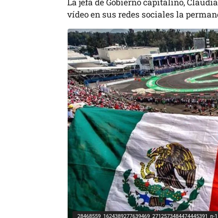
La jefa de Gobierno capitalino, Claud
vídeo en sus redes sociales la perma
28468559_1624389277639469_2712573484474445391_n-1