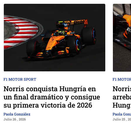
F1 MOTOR SPORT
F1 MOTO
Norris conquista Hungría en
Norri
un final dramático y consigue
arreb
su primera victoria de 2026
Hung
Paola González
Paola Gon
Julio 26 , 2026
Julio 25 , 2