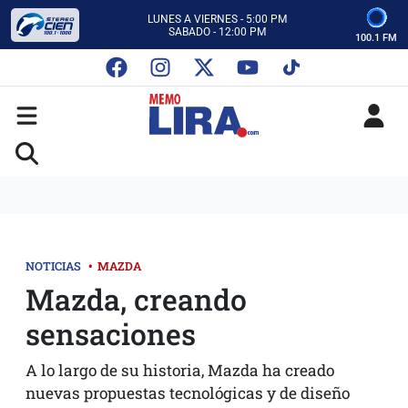
ESCUCHA AUTOS AL CIEN
CON MEMO LIRA Y SU EQUIPO
100.1 FM
LUNES A VIERNES - 5:00 PM
SABADO - 12:00 PM
ESCUCHA AUTOS AL CIEN
CON MEMO LIRA Y SU EQUIPO
LUNES A VIERNES - 5:00 PM
SABADO - 12:00 PM
NOTICIAS
•
MAZDA
Mazda, creando
sensaciones
A lo largo de su historia, Mazda ha creado
nuevas propuestas tecnológicas y de diseño