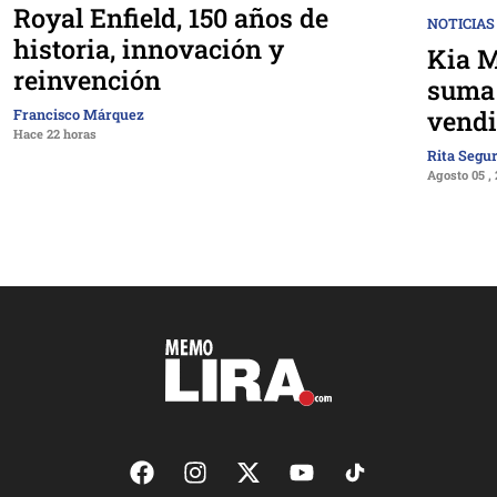
Royal Enfield, 150 años de
NOTICIAS
historia, innovación y
Kia M
reinvención
suma 
vendi
Francisco Márquez
Hace 22 horas
Rita Segu
Agosto 05 ,