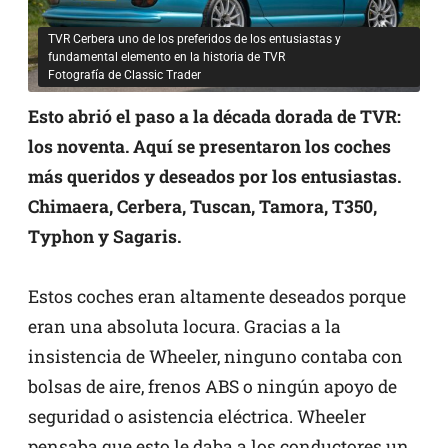
TVR Cerbera uno de los preferidos de los entusiastas y
fundamental elemento en la historia de TVR
Fotografía de Classic Trader
Esto abrió el paso a la década dorada de TVR:
los noventa. Aquí se presentaron los coches
más queridos y deseados por los entusiastas.
Chimaera, Cerbera, Tuscan, Tamora, T350,
Typhon y Sagaris.
Estos coches eran altamente deseados porque
eran una absoluta locura. Gracias a la
insistencia de Wheeler, ninguno contaba con
bolsas de aire, frenos ABS o ningún apoyo de
seguridad o asistencia eléctrica. Wheeler
pensaba que esto le daba a los conductores un