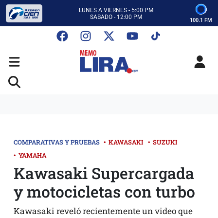
CON MEMO LIRA Y SU EQUIPO
LUNES A VIERNES - 5:00 PM
SABADO - 12:00 PM
100.1 FM
ESCUCHA AUTOS AL CIEN
CON MEMO LIRA Y SU EQUIPO
LUNES A VIERNES - 5:00 PM
SABADO - 12:00 PM
COMPARATIVAS Y PRUEBAS
•
KAWASAKI
•
SUZUKI
•
YAMAHA
Kawasaki Supercargada
y motocicletas con turbo
Kawasaki reveló recientemente un video que