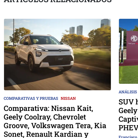
ANÁLISIS
COMPARATIVAS Y PRUEBAS
NISSAN
SUV h
Comparativa: Nissan Kait,
Geely
Geely Coolray, Chevrolet
Capti
Groove, Volkswagen Tera, Kia
PHEV
Sonet, Renault Kardian y
Francisco