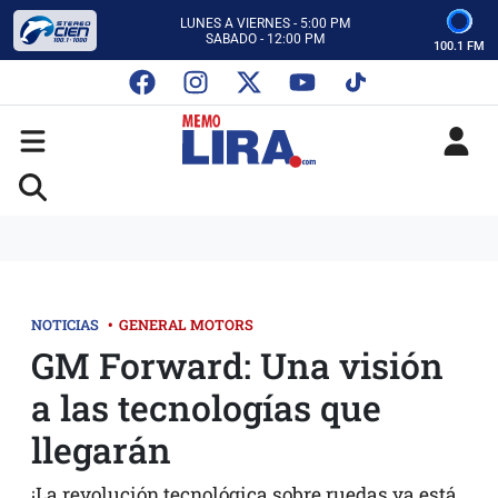
CON MEMO LIRA Y SU EQUIPO
LUNES A VIERNES - 5:00 PM
SABADO - 12:00 PM
100.1 FM
ESCUCHA AUTOS AL CIEN
CON MEMO LIRA Y SU EQUIPO
LUNES A VIERNES - 5:00 PM
SABADO - 12:00 PM
NOTICIAS
•
GENERAL MOTORS
GM Forward: Una visión
a las tecnologías que
llegarán
¡La revolución tecnológica sobre ruedas ya está