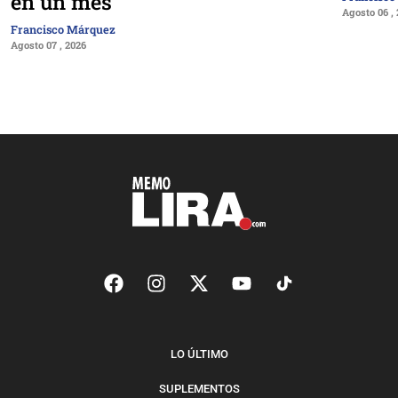
en un mes
Agosto 06 ,
Francisco Márquez
Agosto 07 , 2026
LO ÚLTIMO
SUPLEMENTOS