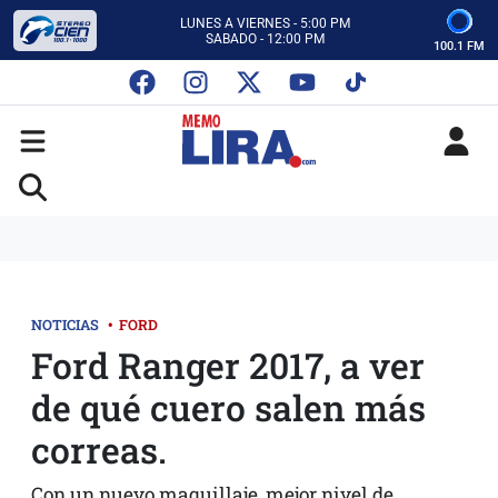
CON MEMO LIRA Y SU EQUIPO
LUNES A VIERNES - 5:00 PM
SABADO - 12:00 PM
100.1 FM
ESCUCHA AUTOS AL CIEN
CON MEMO LIRA Y SU EQUIPO
LUNES A VIERNES - 5:00 PM
SABADO - 12:00 PM
NOTICIAS
•
FORD
Ford Ranger 2017, a ver
de qué cuero salen más
correas.
Con un nuevo maquillaje, mejor nivel de