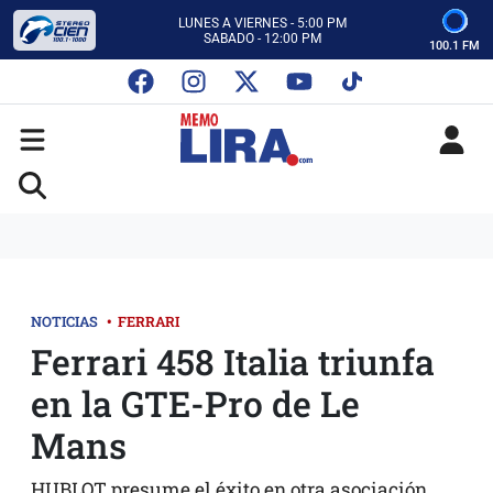
CON MEMO LIRA Y SU EQUIPO
LUNES A VIERNES - 5:00 PM
SABADO - 12:00 PM
100.1 FM
ESCUCHA AUTOS AL CIEN
CON MEMO LIRA Y SU EQUIPO
LUNES A VIERNES - 5:00 PM
SABADO - 12:00 PM
NOTICIAS
•
FERRARI
Ferrari 458 Italia triunfa
en la GTE-Pro de Le
Mans
HUBLOT presume el éxito en otra asociación,