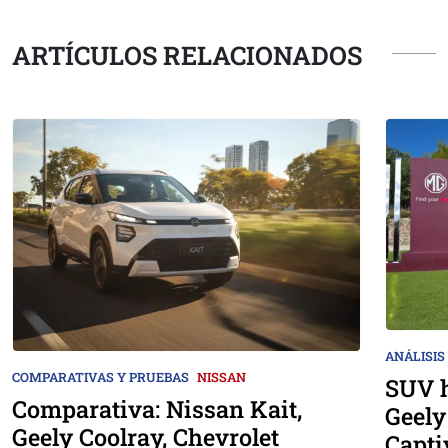
ARTÍCULOS RELACIONADOS
ANÁLISIS
COMPARATIVAS Y PRUEBAS
NISSAN
SUV h
Comparativa: Nissan Kait,
Geely
Geely Coolray, Chevrolet
Capti