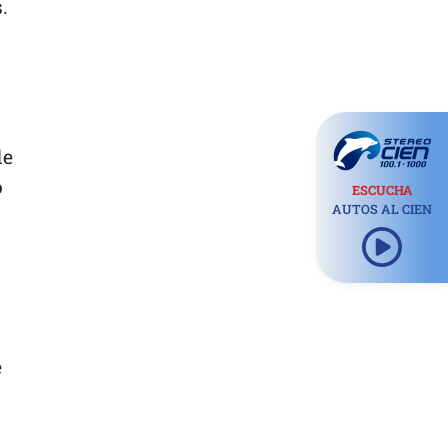
.
de
o
ESCUCHA
AUTOS AL CIEN
e