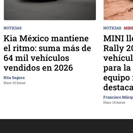
NOTICIAS
NOTICIAS
MINI
Kia México mantiene
MINI ll
el ritmo: suma más de
Rally 2
64 mil vehículos
vehícu
vendidos en 2026
para la
equipo
Rita Segura
Hace 10 horas
destac
Francisco Márq
Hace 14 horas