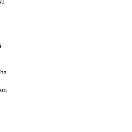
su
d
á
 ha
con