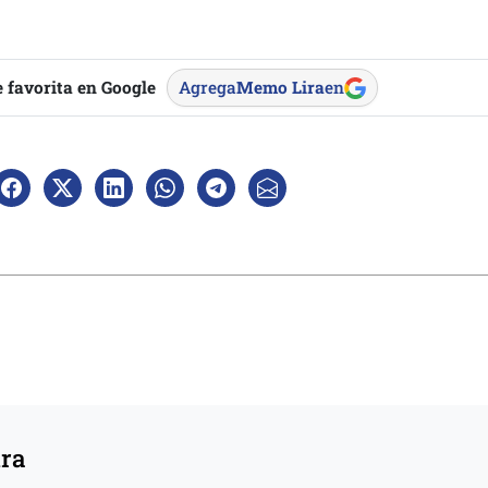
 favorita en Google
Agrega
Memo Lira
en
ura