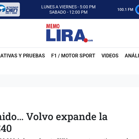
CON MEMO LIRA Y SU EQUIPO
LUNES A VIERNES - 5:00 PM
100.1 FM
SABADO - 12:00 PM
ESCUCHA AUTOS AL CIEN
CON MEMO LIRA Y SU EQUIPO
LUNES A VIERNES - 5:00 PM
SABADO - 12:00 PM
ATIVAS Y PRUEBAS
F1 / MOTOR SPORT
VIDEOS
ANÁLI
enido… Volvo expande la
C40