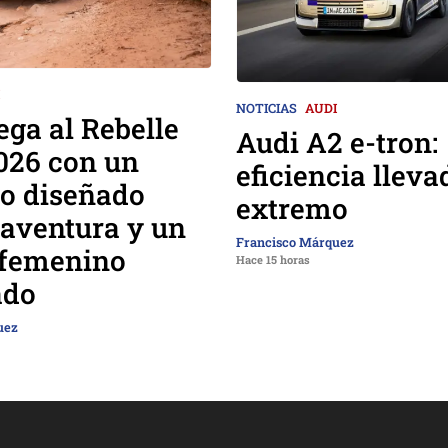
NOTICIAS
AUDI
ega al Rebelle
Audi A2 e-tron:
026 con un
eficiencia lleva
lo diseñado
extremo
 aventura y un
Francisco Márquez
 femenino
Hace 15 horas
ado
uez