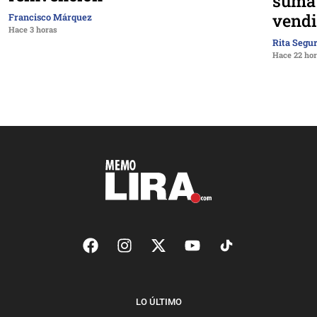
suma 
vendi
Francisco Márquez
Hace 3 horas
Rita Segu
Hace 22 ho
LO ÚLTIMO