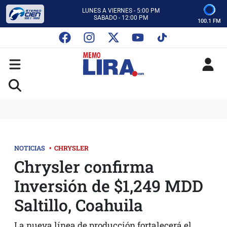
CON MEMO LIRA Y SU EQUIPO
LUNES A VIERNES - 5:00 PM
SABADO - 12:00 PM
100.1 FM
ESCUCHA AUTOS AL CIEN
CON MEMO LIRA Y SU EQUIPO
LUNES A VIERNES - 5:00 PM
SABADO - 12:00 PM
NOTICIAS
•
CHRYSLER
Chrysler confirma
Inversión de $1,249 MDD
Saltillo, Coahuila
La nueva línea de producción fortalecerá el