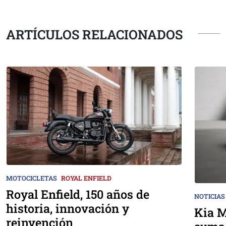
ARTÍCULOS RELACIONADOS
MOTOCICLETAS
ROYAL ENFIELD
Royal Enfield, 150 años de
NOTICIAS
historia, innovación y
Kia M
reinvención