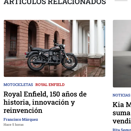
ARTÍCULOS RELACIONADOS
MOTOCICLETAS
ROYAL ENFIELD
Royal Enfield, 150 años de
NOTICIAS
historia, innovación y
Kia M
reinvención
suma 
vendi
Francisco Márquez
Hace 5 horas
Rita Segu