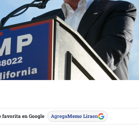
 favorita en Google
Agrega
Memo Lira
en