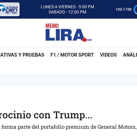
CON MEMO LIRA Y SU EQUIPO
LUNES A VIERNES - 5:00 PM
100.1 FM
SABADO - 12:00 PM
ESCUCHA AUTOS AL CIEN
CON MEMO LIRA Y SU EQUIPO
LUNES A VIERNES - 5:00 PM
SABADO - 12:00 PM
ATIVAS Y PRUEBAS
F1 / MOTOR SPORT
VIDEOS
ANÁLI
rocinio con Trump...
 forma parte del portafolio premium de General Motors,