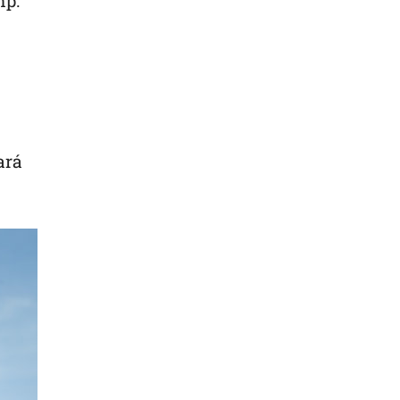
mp.
ará