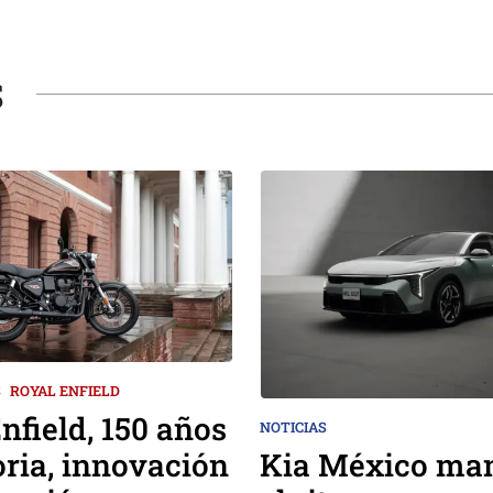
S
S
ROYAL ENFIELD
nfield, 150 años
NOTICIAS
Kia México man
oria, innovación