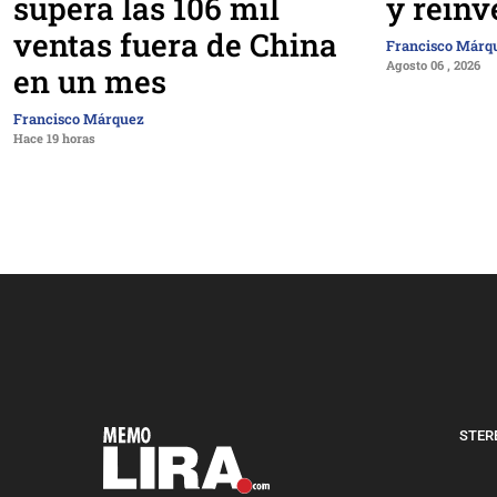
supera las 106 mil
y reinv
ventas fuera de China
Francisco Márq
Agosto 06 , 2026
en un mes
Francisco Márquez
Hace 19 horas
STERE