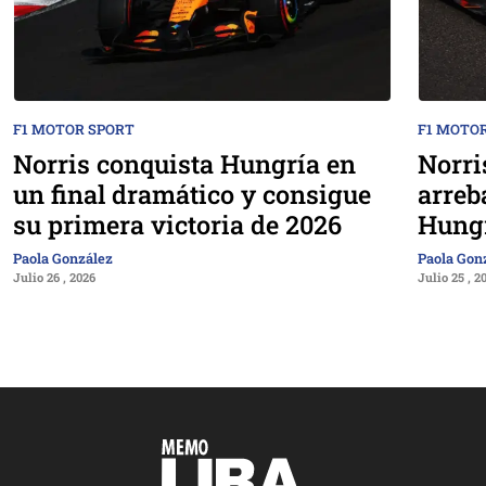
F1 MOTOR SPORT
F1 MOTO
Norris conquista Hungría en
Norri
un final dramático y consigue
arreb
su primera victoria de 2026
Hung
Paola González
Paola Gon
Julio 26 , 2026
Julio 25 , 2