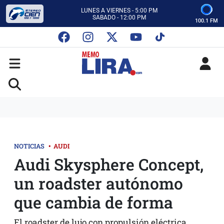
CON MEMO LIRA Y SU EQUIPO
LUNES A VIERNES - 5:00 PM
SABADO - 12:00 PM
100.1 FM
ESCUCHA AUTOS AL CIEN
CON MEMO LIRA Y SU EQUIPO
LUNES A VIERNES - 5:00 PM
SABADO - 12:00 PM
NOTICIAS
•
AUDI
Audi Skysphere Concept,
un roadster autónomo
que cambia de forma
El roadster de lujo con propulsión eléctrica