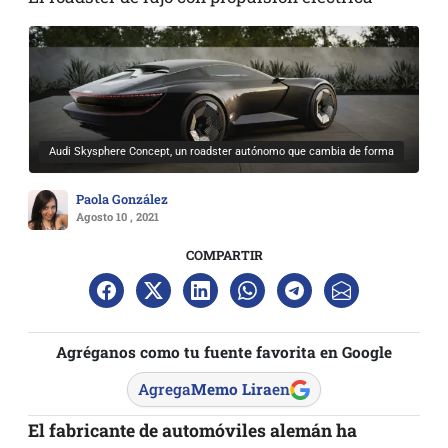
Audi Skysphere Concept, un roadster autónomo que cambia de forma
Paola González
Agosto 10 , 2021
COMPARTIR
Agréganos como tu fuente favorita en Google
Agrega
Memo Lira
en
El fabricante de automóviles alemán ha