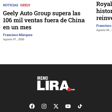
Royal
NOTICIAS
GEELY
histo
Geely Auto Group supera las
reinv
106 mil ventas fuera de China
en un mes
Francisco
Agosto 06 ,
Francisco Márquez
Agosto 07 , 2026