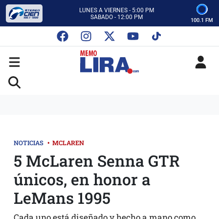
CON MEMO LIRA Y SU EQUIPO
LUNES A VIERNES - 5:00 PM
SABADO - 12:00 PM
100.1 FM
ESCUCHA AUTOS AL CIEN
CON MEMO LIRA Y SU EQUIPO
LUNES A VIERNES - 5:00 PM
SABADO - 12:00 PM
NOTICIAS
•
MCLAREN
5 McLaren Senna GTR
únicos, en honor a
LeMans 1995
Cada uno está diseñado y hecho a mano como