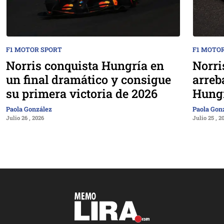
F1 MOTOR SPORT
F1 MOTO
Norris conquista Hungría en
Norri
un final dramático y consigue
arreb
su primera victoria de 2026
Hung
Paola González
Paola Gon
Julio 26 , 2026
Julio 25 , 2