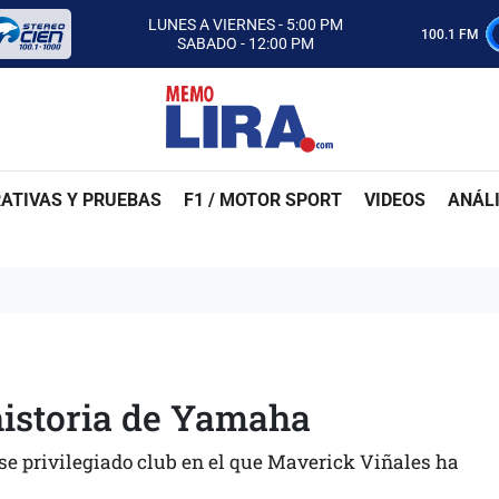
CON MEMO LIRA Y SU EQUIPO
LUNES A VIERNES - 5:00 PM
100.1 FM
SABADO - 12:00 PM
ESCUCHA AUTOS AL CIEN
CON MEMO LIRA Y SU EQUIPO
LUNES A VIERNES - 5:00 PM
SABADO - 12:00 PM
ATIVAS Y PRUEBAS
F1 / MOTOR SPORT
VIDEOS
ANÁLI
historia de Yamaha
se privilegiado club en el que Maverick Viñales ha