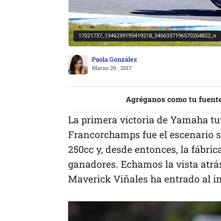
17021737_1346239195419218_3406337196570204822_n
Paola González
Marzo 29 , 2017
Agréganos como tu fuente
La primera victoria de Yamaha tuv
Francorchamps fue el escenario so
250cc y, desde entonces, la fábri
ganadores. Echamos la vista atrás
Maverick Viñales ha entrado al i