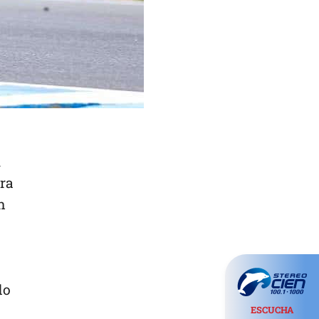
l
ara
n
do
ESCUCHA