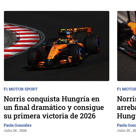
F1 MOTOR SPORT
F1 MOTO
Norris conquista Hungría en
Norri
un final dramático y consigue
arreb
su primera victoria de 2026
Hung
Paola González
Paola Gon
Julio 26 , 2026
Julio 25 , 2