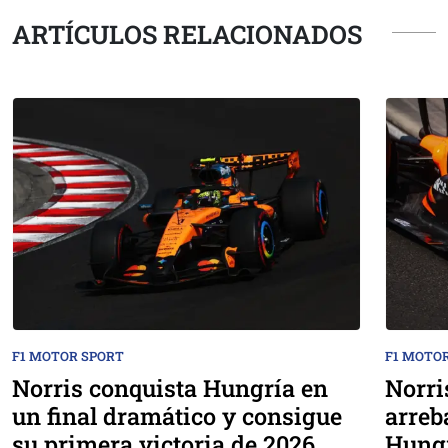
ARTÍCULOS RELACIONADOS
F1 MOTOR SPORT
F1 MOTO
Norris conquista Hungría en
Norri
un final dramático y consigue
arreb
su primera victoria de 2026
Hung