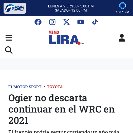
CON MEMO LIRA Y SU EQUIPO
LUNES A VIERNES - 5:00 PM
SABADO - 12:00 PM
100.1 FM
ESCUCHA AUTOS AL CIEN
CON MEMO LIRA Y SU EQUIPO
LUNES A VIERNES - 5:00 PM
SABADO - 12:00 PM
F1 MOTOR SPORT
•
TOYOTA
Ogier no descarta
continuar en el WRC en
2021
El francés podría seguir corriendo un año más