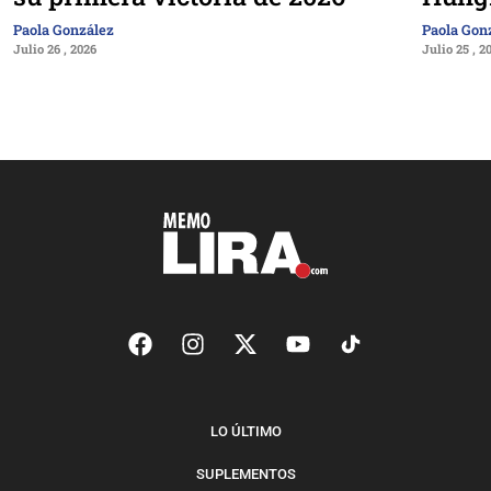
Paola González
Paola Gon
Julio 26 , 2026
Julio 25 , 2
LO ÚLTIMO
SUPLEMENTOS