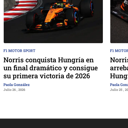
F1 MOTOR SPORT
F1 MOTO
Norris conquista Hungría en
Norri
un final dramático y consigue
arreb
su primera victoria de 2026
Hung
Paola González
Paola Gon
Julio 26 , 2026
Julio 25 , 2