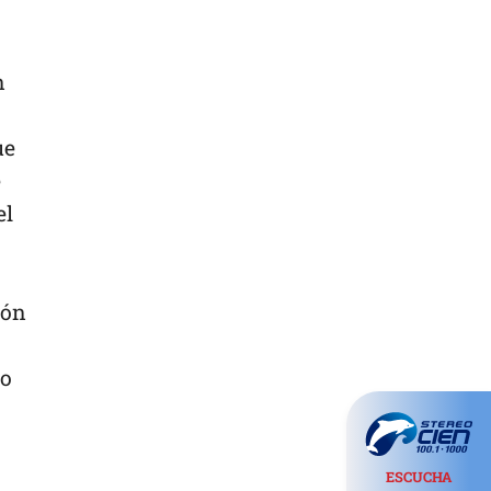
n
ue
e
el
eón
do
ESCUCHA