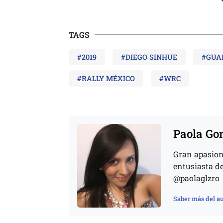
TAGS
#2019
#DIEGO SINHUE
#GUA
#RALLY MÉXICO
#WRC
Paola Go
Gran apasion
entusiasta de
@paolaglzro
Saber más del au