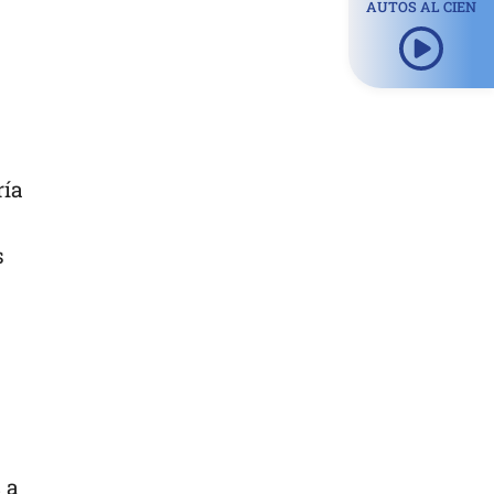
AUTOS AL CIEN
ría
s
s
a