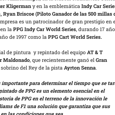
ker Kligerman
y en la emblemática
Indy Car Serie
, Ryan Briscoe (Piloto Ganador de las 500 millas 
empresa es un patrocinador de gran prestigio en e
 en la
PPG Indy Car World Series
, durando 17 añ
 año de 1997 como la
PPG Cart World Series.
ial de pintura y repintado del equipo
AT & T
r Maldonado
, que recientemente ganó el
Gran
, sobrino del Rey de la pista
Ayrton Senna
.
s importante para determinar el tiempo que se ta
 pintado de PPG es un elemento esencial en el
storia de PPG en el terreno de la innovación le
liams de F1 una solución que garantiza que sus
 en las
condiciones que sea.