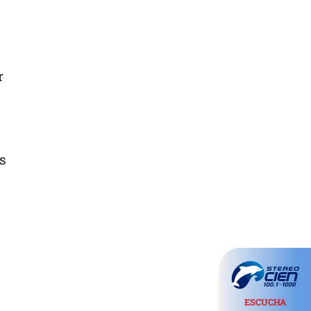
r
s
ESCUCHA