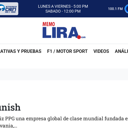
CON MEMO LIRA Y SU EQUIPO
LUNES A VIERNES - 5:00 PM
100.1 FM
SABADO - 12:00 PM
ESCUCHA AUTOS AL CIEN
CON MEMO LIRA Y SU EQUIPO
LUNES A VIERNES - 5:00 PM
SABADO - 12:00 PM
ATIVAS Y PRUEBAS
F1 / MOTOR SPORT
VIDEOS
ANÁLI
inish
iz PPG una empresa global de clase mundial fundada 
lvania,…