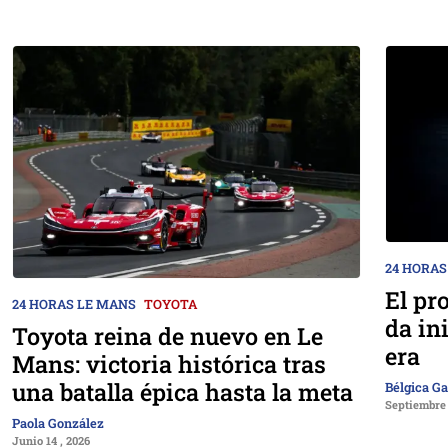
24 HORAS
El pr
24 HORAS LE MANS
TOYOTA
da in
Toyota reina de nuevo en Le
era
Mans: victoria histórica tras
una batalla épica hasta la meta
Bélgica Ga
Septiembre 
Paola González
Junio 14 , 2026