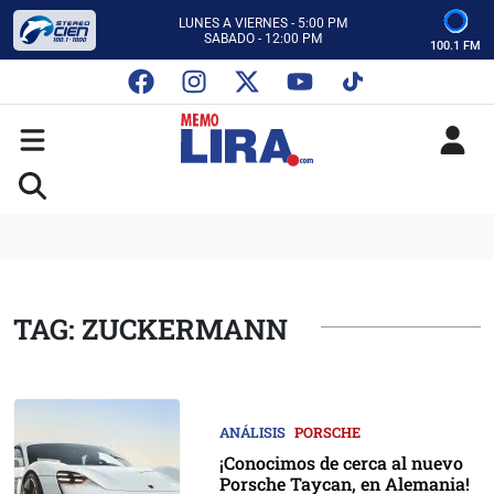
CON MEMO LIRA Y SU EQUIPO
LUNES A VIERNES - 5:00 PM
SABADO - 12:00 PM
100.1 FM
ESCUCHA AUTOS AL CIEN
CON MEMO LIRA Y SU EQUIPO
LUNES A VIERNES - 5:00 PM
SABADO - 12:00 PM
TAG: ZUCKERMANN
ANÁLISIS
PORSCHE
¡Conocimos de cerca al nuevo
Porsche Taycan, en Alemania!