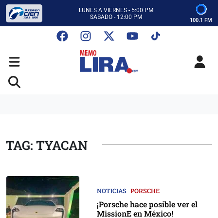
CON MEMO LIRA Y SU EQUIPO
LUNES A VIERNES - 5:00 PM
SABADO - 12:00 PM
100.1 FM
ESCUCHA AUTOS AL CIEN
CON MEMO LIRA Y SU EQUIPO
LUNES A VIERNES - 5:00 PM
SABADO - 12:00 PM
TAG: TYACAN
NOTICIAS
PORSCHE
¡Porsche hace posible ver el
MissionE en México!