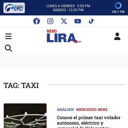
CON MEMO LIRA Y SU EQUIPO
LUNES A VIERNES - 5:00 PM
SABADO - 12:00 PM
100.1 FM
ESCUCHA AUTOS AL CIEN
CON MEMO LIRA Y SU EQUIPO
LUNES A VIERNES - 5:00 PM
SABADO - 12:00 PM
TAG: TAXI
ANÁLISIS
MERCEDES-BENZ
Conoce el primer taxi volador
autónomo, eléctrico y