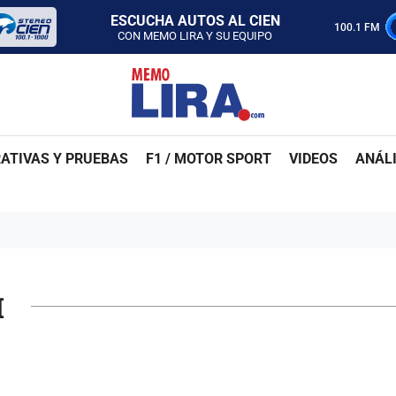
ESCUCHA AUTOS AL CIEN
100.1 FM
CON MEMO LIRA Y SU EQUIPO
LUNES A VIERNES - 5:00 PM
SABADO - 12:00 PM
ESCUCHA AUTOS AL CIEN
CON MEMO LIRA Y SU EQUIPO
LUNES A VIERNES - 5:00 PM
SABADO - 12:00 PM
ATIVAS Y PRUEBAS
F1 / MOTOR SPORT
VIDEOS
ANÁLI
I