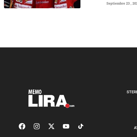
Septiembre 23 , 20
STERE
A