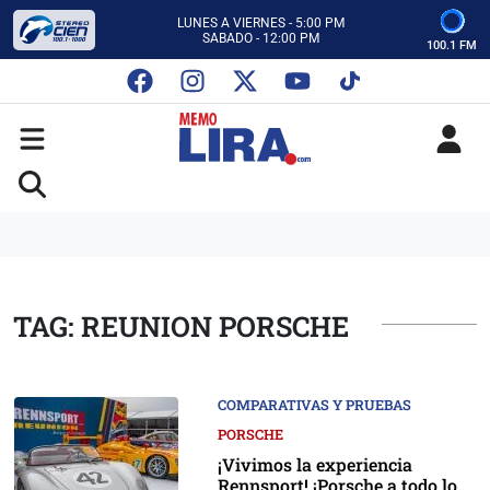
CON MEMO LIRA Y SU EQUIPO
LUNES A VIERNES - 5:00 PM
SABADO - 12:00 PM
100.1 FM
ESCUCHA AUTOS AL CIEN
CON MEMO LIRA Y SU EQUIPO
LUNES A VIERNES - 5:00 PM
SABADO - 12:00 PM
TAG: REUNION PORSCHE
COMPARATIVAS Y PRUEBAS
PORSCHE
¡Vivimos la experiencia
Rennsport! ¡Porsche a todo lo