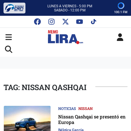
CON MEMO LIRA Y SU EQUIPO
LUNES A VIERNES - 5:00 PM
SABADO - 12:00 PM
100.1 FM
ESCUCHA AUTOS AL CIEN
CON MEMO LIRA Y SU EQUIPO
LUNES A VIERNES - 5:00 PM
SABADO - 12:00 PM
TAG: NISSAN QASHQAI
NOTICIAS
NISSAN
Nissan Qashqai se presentó en
Europa
Bélgica García