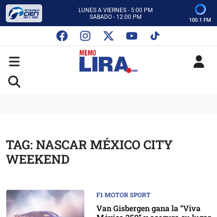
CON MEMO LIRA Y SU EQUIPO
LUNES A VIERNES - 5:00 PM
SABADO - 12:00 PM
100.1 FM
ESCUCHA AUTOS AL CIEN
CON MEMO LIRA Y SU EQUIPO
LUNES A VIERNES - 5:00 PM
SABADO - 12:00 PM
TAG: NASCAR MÉXICO CITY
WEEKEND
F1 MOTOR SPORT
Van Gisbergen gana la “Viva