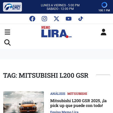
CON MEMO LIRA Y SU EQUIPO
LUNES A VIERNES - 5:00 PM
SABADO - 12:00 PM
100.1 FM
ESCUCHA AUTOS AL CIEN
CON MEMO LIRA Y SU EQUIPO
LUNES A VIERNES - 5:00 PM
SABADO - 12:00 PM
TAG: MITSUBISHI L200 GSR
ANÁLISIS
MITSUBISHI
Mitsubishi L200 GSR 2025, ¡la
pick up que puede con todo!
Equipo Memo Lira