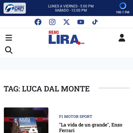
CON MEMO LIRA Y SU EQUIPO
LUNES A VIERNES - 5:00 PM
SABADO - 12:00 PM
100.1 FM
ESCUCHA AUTOS AL CIEN
CON MEMO LIRA Y SU EQUIPO
LUNES A VIERNES - 5:00 PM
SABADO - 12:00 PM
TAG: LUCA DAL MONTE
F1 MOTOR SPORT
"La vida de un grande", Enzo
Ferrari