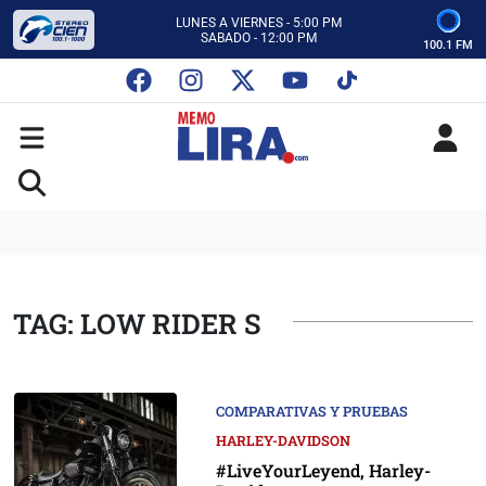
CON MEMO LIRA Y SU EQUIPO
LUNES A VIERNES - 5:00 PM
SABADO - 12:00 PM
100.1 FM
ESCUCHA AUTOS AL CIEN
CON MEMO LIRA Y SU EQUIPO
LUNES A VIERNES - 5:00 PM
SABADO - 12:00 PM
TAG: LOW RIDER S
COMPARATIVAS Y PRUEBAS
HARLEY-DAVIDSON
#LiveYourLeyend, Harley-