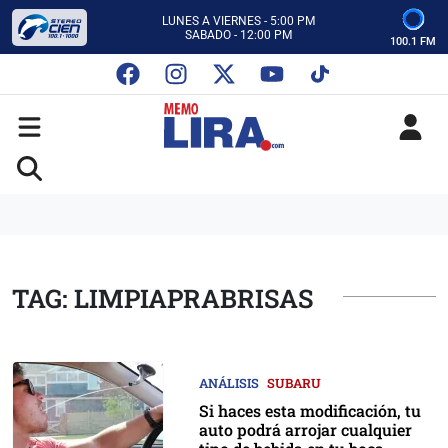
CON MEMO LIRA Y SU EQUIPO
LUNES A VIERNES - 5:00 PM
SABADO - 12:00 PM
100.1 FM
ESCUCHA AUTOS AL CIEN
CON MEMO LIRA Y SU EQUIPO
LUNES A VIERNES - 5:00 PM
SABADO - 12:00 PM
TAG: LIMPIAPRABRISAS
ANÁLISIS
SUBARU
Si haces esta modificación, tu
auto podrá arrojar cualquier