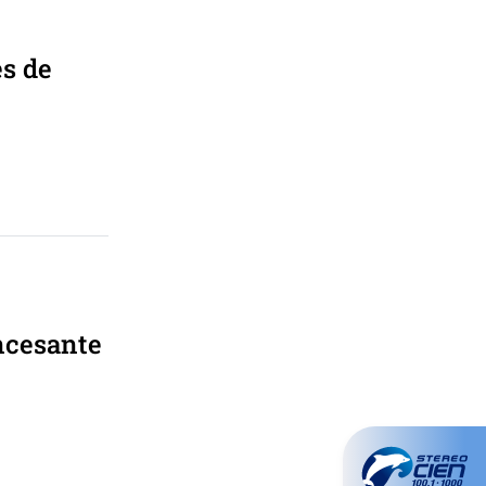
es de
ncesante