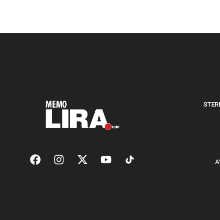
STERE
A