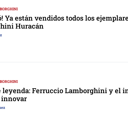
BORGHINI
ó! Ya están vendidos todos los ejemplar
hini Huracán
ez
BORGHINI
 leyenda: Ferruccio Lamborghini y el i
 innovar
uez