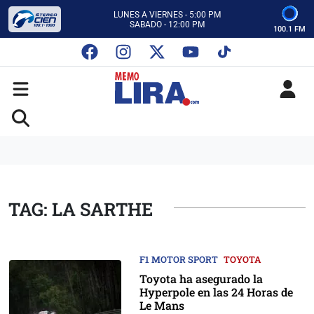
CON MEMO LIRA Y SU EQUIPO
LUNES A VIERNES - 5:00 PM
SABADO - 12:00 PM
100.1 FM
ESCUCHA AUTOS AL CIEN
CON MEMO LIRA Y SU EQUIPO
LUNES A VIERNES - 5:00 PM
SABADO - 12:00 PM
TAG: LA SARTHE
F1 MOTOR SPORT
TOYOTA
Toyota ha asegurado la
Hyperpole en las 24 Horas de
Le Mans