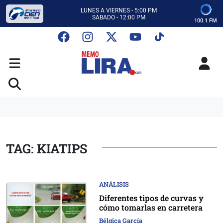
CON MEMO LIRA Y SU EQUIPO
LUNES A VIERNES - 5:00 PM
SABADO - 12:00 PM
100.1 FM
ESCUCHA AUTOS AL CIEN
CON MEMO LIRA Y SU EQUIPO
LUNES A VIERNES - 5:00 PM
SABADO - 12:00 PM
TAG: KIATIPS
ANÁLISIS
Diferentes tipos de curvas y
cómo tomarlas en carretera
Bélgica García