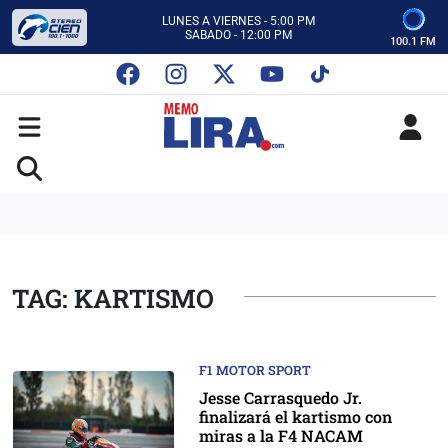
CON MEMO LIRA Y SU EQUIPO
LUNES A VIERNES - 5:00 PM
SABADO - 12:00 PM
100.1 FM
ESCUCHA AUTOS AL CIEN
CON MEMO LIRA Y SU EQUIPO
LUNES A VIERNES - 5:00 PM
SABADO - 12:00 PM
TAG: KARTISMO
F1 MOTOR SPORT
Jesse Carrasquedo Jr.
finalizará el kartismo con
miras a la F4 NACAM