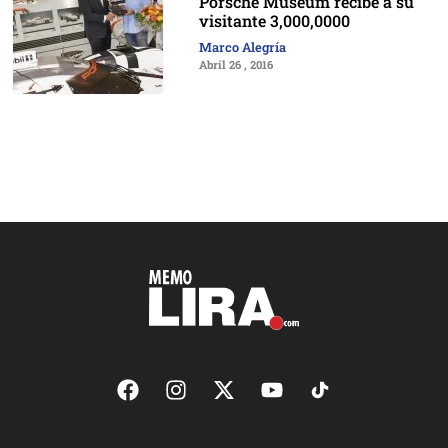
Porsche Museum recibe a su
visitante 3,000,0000
Marco Alegría
Abril 26 , 2016