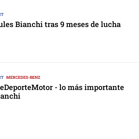
RT
les Bianchi tras 9 meses de lucha
RT
MERCEDES-BENZ
DeporteMotor - lo más importante
ianchi