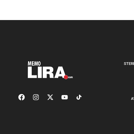
STERE
A