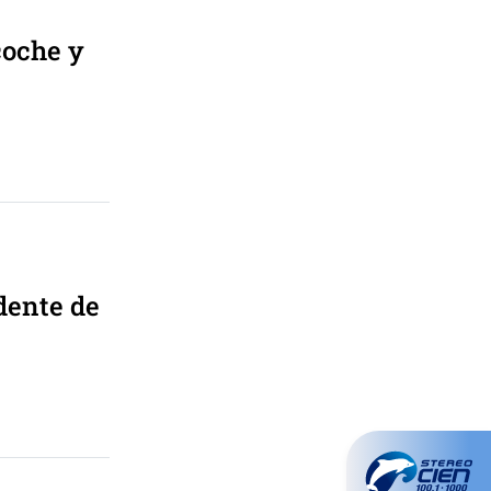
coche y
idente de