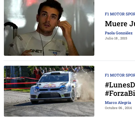
F1 MOTOR SPO
Muere Ju
Paola González
Julio 18 , 2015
F1 MOTOR SPO
#LunesDe
#ForzaB
Marco Alegría
Octubre 06 , 2014