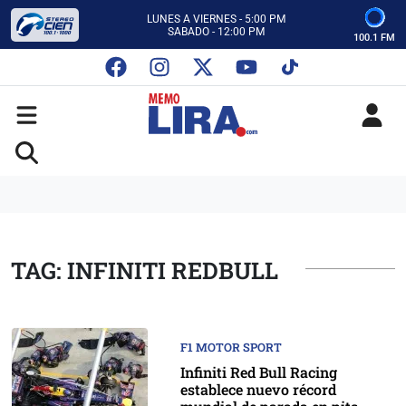
CON MEMO LIRA Y SU EQUIPO
LUNES A VIERNES - 5:00 PM
SABADO - 12:00 PM
100.1 FM
ESCUCHA AUTOS AL CIEN
CON MEMO LIRA Y SU EQUIPO
LUNES A VIERNES - 5:00 PM
SABADO - 12:00 PM
TAG: INFINITI REDBULL
F1 MOTOR SPORT
Infiniti Red Bull Racing
establece nuevo récord