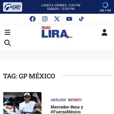
CON MEMO LIRA Y SU EQUIPO
LUNES A VIERNES - 5:00 PM
SABADO - 12:00 PM
100.1 FM
ESCUCHA AUTOS AL CIEN
CON MEMO LIRA Y SU EQUIPO
LUNES A VIERNES - 5:00 PM
SABADO - 12:00 PM
TAG: GP MÉXICO
ANÁLISIS
INFINITI
Mercedes-Benz y
#FuerzaMéxico