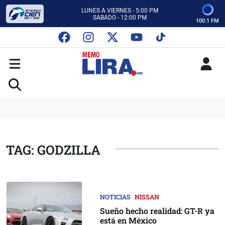
CON MEMO LIRA Y SU EQUIPO
LUNES A VIERNES - 5:00 PM
SABADO - 12:00 PM
100.1 FM
ESCUCHA AUTOS AL CIEN
CON MEMO LIRA Y SU EQUIPO
LUNES A VIERNES - 5:00 PM
SABADO - 12:00 PM
TAG: GODZILLA
NOTICIAS
NISSAN
Sueño hecho realidad: GT-R ya
está en México